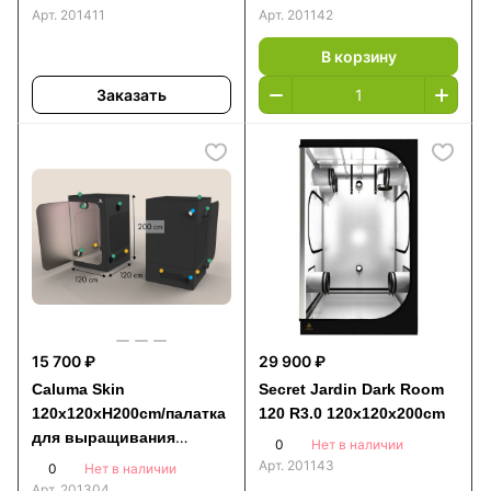
Арт.
201411
Арт.
201142
В корзину
Заказать
15 700 ₽
29 900 ₽
Caluma Skin
Secret Jardin Dark Room
120x120xH200cm/палатка
120 R3.0 120x120x200cm
для выращивания
0
Нет в наличии
растений
Арт.
201143
0
Нет в наличии
Арт.
201304