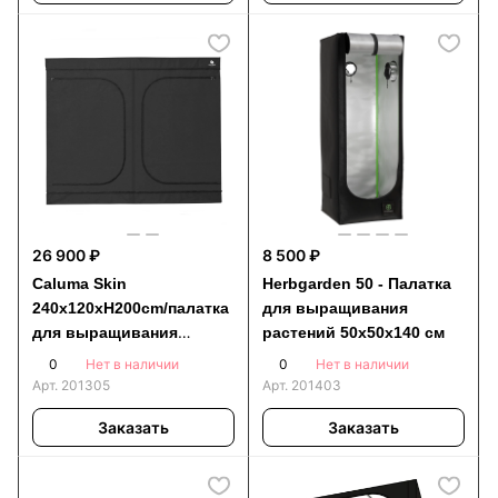
26 900 ₽
8 500 ₽
Caluma Skin
Herbgarden 50 - Палатка
240x120xH200cm/палатка
для выращивания
для выращивания
растений 50x50x140 см
растений
0
0
Нет в наличии
Нет в наличии
Арт.
201305
Арт.
201403
Заказать
Заказать