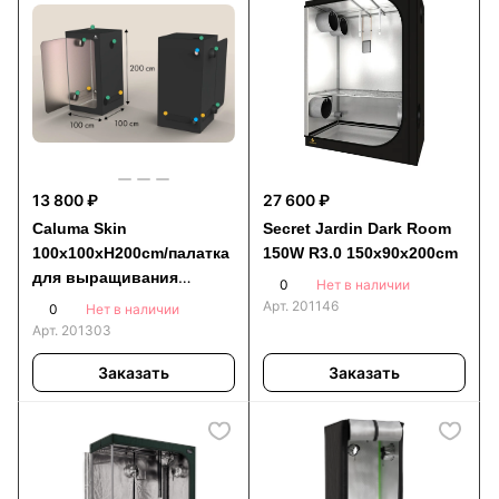
13 800 ₽
27 600 ₽
Caluma Skin
Secret Jardin Dark Room
100x100xH200cm/палатка
150W R3.0 150x90x200cm
для выращивания
0
Нет в наличии
растений
Арт.
201146
0
Нет в наличии
Арт.
201303
Заказать
Заказать