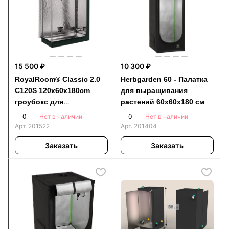
15 500 ₽
10 300 ₽
RoyalRoom® Classic 2.0
Herbgarden 60 - Палатка
C120S 120x60x180cm
для выращивания
гроубокс для
растений 60x60x180 см
выращивания растений
0
0
Нет в наличии
Нет в наличии
Арт.
201522
Арт.
201404
Заказать
Заказать