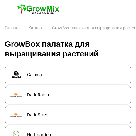
–
–
Главная
Каталог
GrowBox палатка для выращивания расте
GrowBox палатка для
выращивания растений
Caluma
Dark Room
Dark Street
Herbgarden