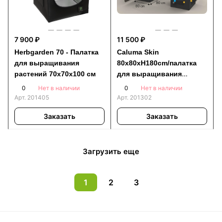
7 900 ₽
11 500 ₽
Herbgarden 70 - Палатка
Caluma Skin
для выращивания
80x80xH180cm/палатка
растений 70x70x100 см
для выращивания
растений
0
0
Нет в наличии
Нет в наличии
Арт.
201405
Арт.
201302
Заказать
Заказать
Загрузить еще
1
2
3