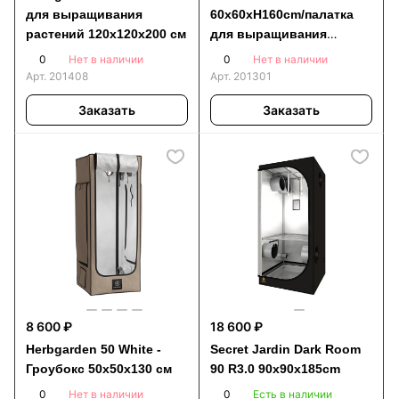
для выращивания
60x60xH160cm/палатка
растений 120x120x200 см
для выращивания
растений
0
0
Нет в наличии
Нет в наличии
Арт.
201408
Арт.
201301
Заказать
Заказать
8 600 ₽
18 600 ₽
Herbgarden 50 White -
Secret Jardin Dark Room
Гроубокс 50x50x130 см
90 R3.0 90x90x185cm
0
0
Нет в наличии
Есть в наличии