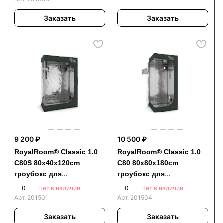
Заказать
Заказать
9 200 ₽
10 500 ₽
RoyalRoom® Classic 1.0
RoyalRoom® Classic 1.0
C80S 80x40x120cm
C80 80x80x180cm
гроубокс для
гроубокс для
выращивания растений
выращивания растений
0
0
Нет в наличии
Нет в наличии
Арт.
201501
Арт.
201504
Заказать
Заказать