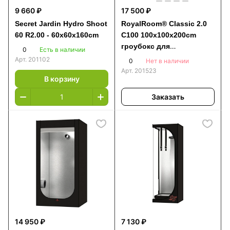
9 660 ₽
17 500 ₽
Secret Jardin Hydro Shoot
RoyalRoom® Classic 2.0
60 R2.00 - 60x60x160cm
C100 100x100x200cm
гроубокс для
0
Есть в наличии
выращивания растений
Арт.
201102
0
Нет в наличии
Арт.
201523
В корзину
Заказать
14 950 ₽
7 130 ₽