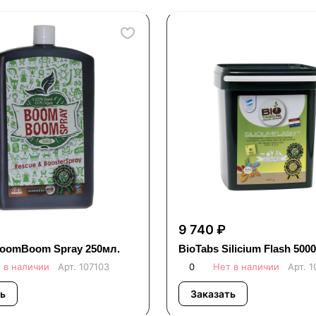
9 740 ₽
BoomBoom Spray 250мл.
BioTabs Silicium Flash 5000
 в наличии
Арт.
107103
0
Нет в наличии
Арт.
1
ь
Заказать