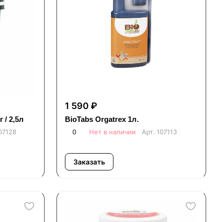
1 590 ₽
 / 2,5л
BioTabs Orgatrex 1л.
07128
0
Нет в наличии
Арт.
107113
Заказать