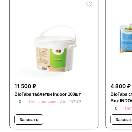
11 500 ₽
4 800 ₽
BioTabs таблетки Indoor 100шт
BioTabs с
Box IND
0
Нет в наличии
Арт.
107105
0
Нет
Заказать
Заказат