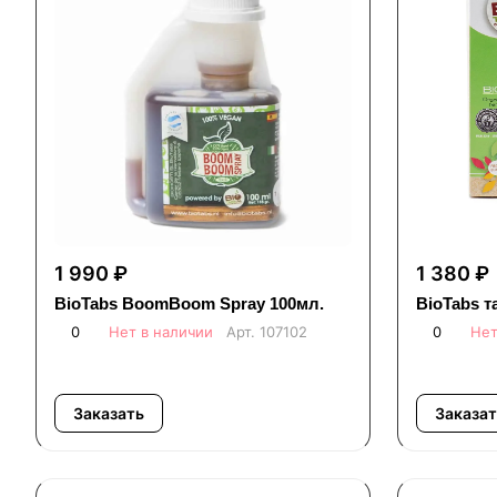
1 990 ₽
1 380 ₽
BioTabs BoomBoom Spray 100мл.
BioTabs т
0
Нет в наличии
Арт.
107102
0
Нет
Заказать
Заказат