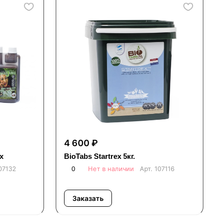
4 600 ₽
x
BioTabs Startrex 5кг.
07132
0
Нет в наличии
Арт.
107116
Заказать