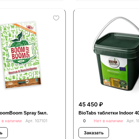
45 450 ₽
BoomBoom Spray 5мл.
BioTabs таблетки Indoor 4
 в наличии
Арт.
107101
0
Нет в наличии
Арт.
1
ь
Заказать