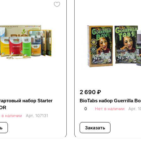
2 690 ₽
тартовый набор Starter
BioTabs набор Guerrilla Bo
OOR
0
Нет в наличии
Арт.
1
 в наличии
Арт.
107131
ь
Заказать