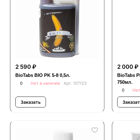
2 590 ₽
2 000 ₽
BioTabs BIO PK 5-8 0,5л.
BioTabs P
750мл.
0
Нет в наличии
Арт.
107123
0
Нет
Заказать
Заказат