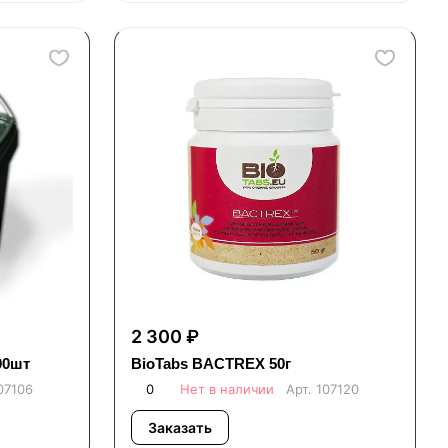
2 300 ₽
00шт
BioTabs BACTREX 50г
07106
0
Нет в наличии
Арт.
107120
Заказать