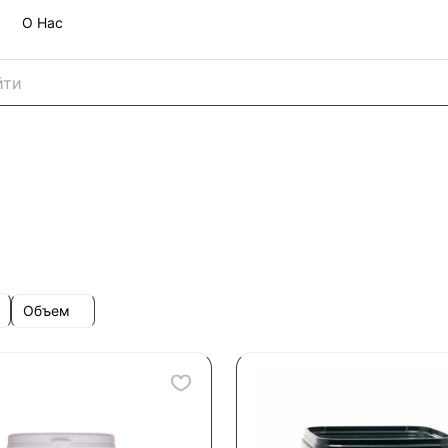
О Нас
Объем