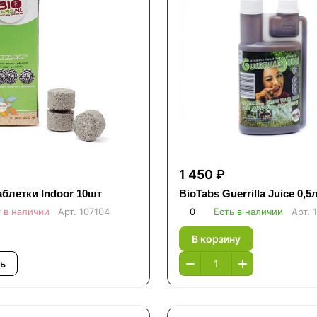
1 450 ₽
аблетки Indoor 10шт
BioTabs Guerrilla Juice 0,5л
 в наличии
Арт.
107104
0
Есть в наличии
Арт.
В корзину
ь