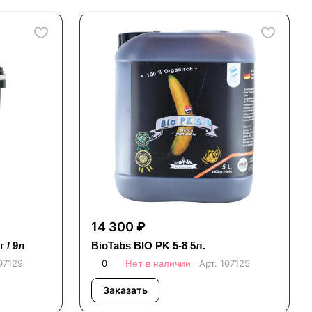
14 300 ₽
г / 9л
BioTabs BIO PK 5-8 5л.
07129
0
Нет в наличии
Арт.
107125
Заказать