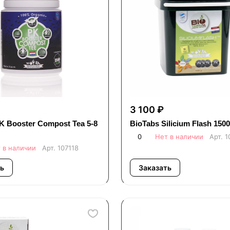
3 100 ₽
K Booster Compost Tea 5-8
BioTabs Silicium Flash 1500г
0
Нет в наличии
Арт.
1
 в наличии
Арт.
107118
ь
Заказать