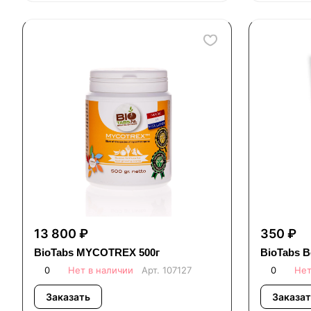
13 800 ₽
350 ₽
BioTabs MYCOTREX 500г
BioTabs 
0
Нет в наличии
Арт.
107127
0
Нет
Заказать
Заказат