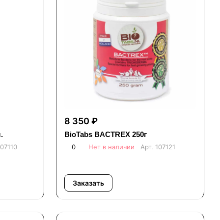
8 350 ₽
.
BioTabs BACTREX 250г
107110
0
Нет в наличии
Арт.
107121
Заказать