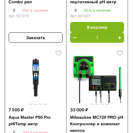
Combo pen
портативный pH метр
0
0
Нет в наличии
Есть в наличии
Арт.
501315
Арт.
501201
В корзину
Заказать
7 500 ₽
33 000 ₽
Aqua Master P50 Pro
Milwaukee MC720 PRO pH
pH/Temp метр
Контроллер и комплект
насоса
0
Нет в наличии