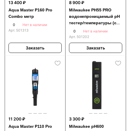
13 400 ₽
8 900 ₽
Aqua Master P160 Pro
Milwaukee PH55 PRO
Combo метр
водонепроницаемый pH
тестер/температуры (со
0
Нет в наличии
сменным зондом)
Арт.
501313
0
Нет в наличии
Арт.
501202
Заказать
Заказать
11 200 ₽
3 300 ₽
Aqua Master P110 Pro
Milwaukee pH600