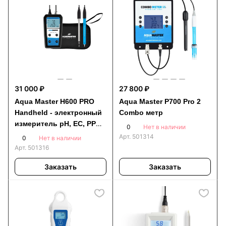
31 000 ₽
27 800 ₽
Aqua Master H600 PRO
Aqua Master P700 Pro 2
Handheld - электронный
Combo метр
измеритель pH, EC, PPM
0
Нет в наличии
и температуры в почве
Арт.
501314
0
Нет в наличии
Арт.
501316
Заказать
Заказать