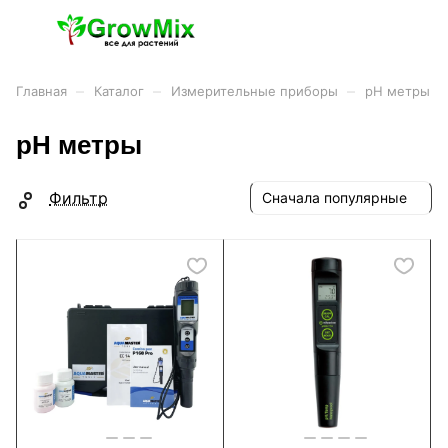
–
–
–
Главная
Каталог
Измерительные приборы
pH метры
pH метры
Фильтр
Сначала популярные